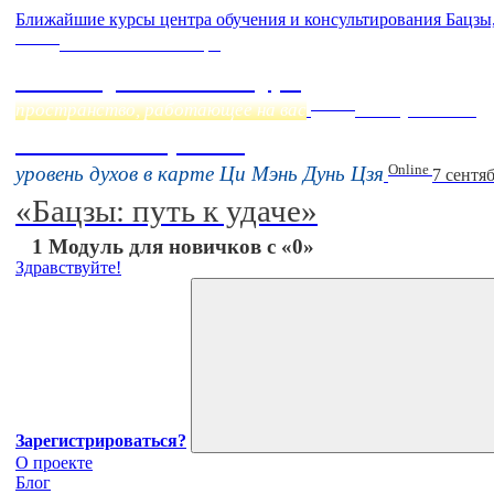
Ближайшие курсы центра обучения и консультирования Бацзы
Online
Начало:
23 Сентября
Фэн Шуй онлайн-курс
Online
пространство, работающее на вас
16 августа 11:00
Тонкие настройки
Online
уровень духов в карте Ци Мэнь Дунь Цзя
7 сентя
«Бацзы: путь к удаче»
1 Модуль для новичков с «0»
Здравствуйте!
Зарегистрироваться?
О проекте
Блог