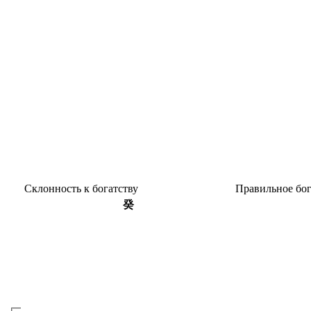
Склон­ность к богатству
Пра­виль­ное бо
癸