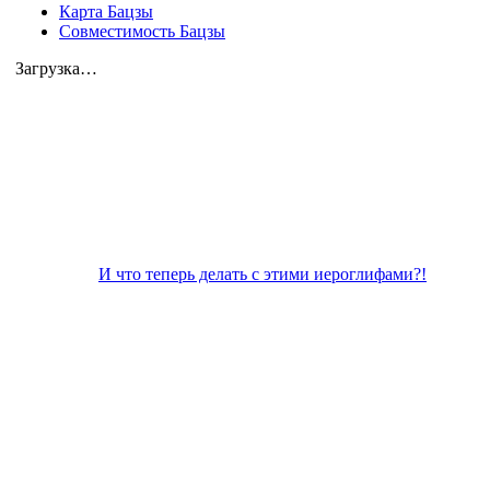
Карта Бацзы
Совместимость Бацзы
Загрузка…
И что теперь делать с этими иероглифами?!