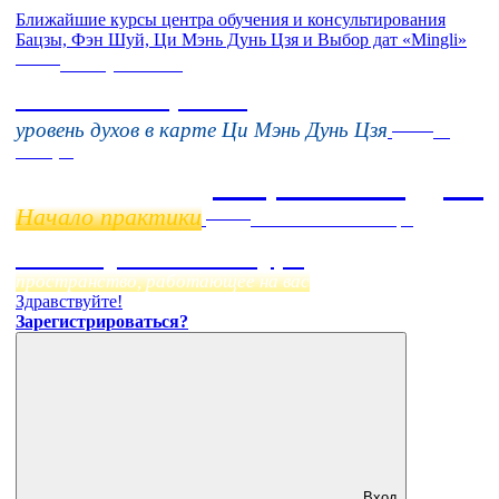
Ближайшие курсы центра обучения и консультирования
Бацзы, Фэн Шуй, Ци Мэнь Дунь Цзя и Выбор дат «Mingli»
Online
16 августа 11:00
Тонкие настройки
Online
уровень духов в карте Ци Мэнь Дунь Цзя
11
ноября
Бацзы 2 Модуль
Начало практики
Online
Начало:
23 Сентября
Фэн Шуй онлайн-курс
пространство, работающее на вас
Здравствуйте!
Зарегистрироваться?
Вход