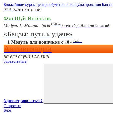
Ближайшие курсы центра обучения и консультирования Бацзы
Очно
17–20 Сен. (СПб)
Фэн Шуй Интенсив
Online
Модуль 1: Мощная база
7 сентября
Начало занятий
«Бацзы: путь к удаче»
Online
1 Модуль для новичков с «0»
Активизации
на все случаи жизни
Здравствуйте!
Зарегистрироваться?
О проекте
Блог