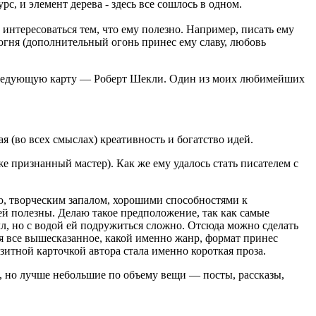
с, и элемент дерева - здесь все сошлось в одном.
 интересоваться тем, что ему полезно. Например, писать ему
 огня (дополнительный огонь принес ему славу, любовь
им следующую карту — Роберт Шекли. Один из моих любимейших
 (во всех смыслах) креативность и богатство идей.
же признанный мастер). Как же ему удалось стать писателем с
ью, творческим запалом, хорошими способностями к
ей полезны. Делаю такое предположение, так как самые
лл, но с водой ей подружиться сложно. Отсюда можно сделать
ая все вышесказанное, какой именно жанр, формат принес
итной карточкой автора стала именно короткая проза.
е, но лучше небольшие по объему вещи — посты, рассказы,