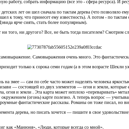
 работу, собрать информацию (все это - сфера ресурса). И ресур
детских лет он шел сначала по тактам дерева (что позволяло ему
ел к тому, что принесет ему известность). А потом - по тактам
эвида ярче сиять, стать более популярным).
нет ни того, ни другого? Все, не быть тогда писателем? Смотр
самовыражение. Самовыражения очень много. Это фантастическая
 приходит только к сорока семи годам (а в этом возрасте Шекли у
ь на змее — сам по себе часто может наделять человека яркост
изави — состоящей из двух элементов — огня и земли, которые 
а, огня и земли . Эта карта может неплохо «переваривать» мета
 с окружением (огонь) карте полезно. А теперь вопрос — учитыв
оумные фантастические рассказы. Романы он тоже писал, но виз
лемента дерева, но писать хочется — пишите в свое удовольстви
ниг как «Манюня», «Люди, которые всегда со мной».