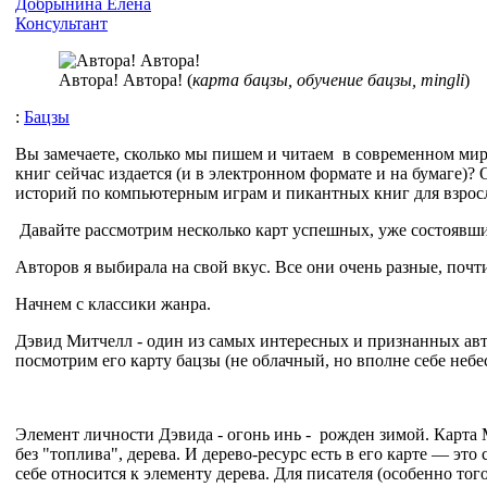
Добрынина Елена
Консультант
Автора! Автора! (
карта бацзы, обучение бацзы, mingli
)
:
Бацзы
Вы замечаете, сколько мы пишем и читаем в современном мире
книг сейчас издается (и в электронном формате и на бумаге)
историй по компьютерным играм и пикантных книг для взрос
Давайте рассмотрим несколько карт успешных, уже состоявши
Авторов я выбирала на свой вкус. Все они очень разные, поч
Начнем с классики жанра.
Дэвид Митчелл - один из самых интересных и признанных авт
посмотрим его карту бацзы (не облачный, но вполне себе небес
Элемент личности Дэвида - огонь инь - рожден зимой. Карта М
без "топлива", дерева. И дерево-ресурс есть в его карте — это
себе относится к элементу дерева. Для писателя (особенно то