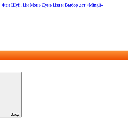
, Фэн Шуй, Ци Мэнь Дунь Цзя и Выбор дат «Mingli»
Вход