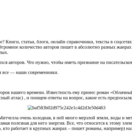
? Книги, статьи, блоги, онлайн справочники, тексты в соцсетях
? Огромное количество авторов пишет в абсолютно разных жанра
лых.
хся авторов. Что нужно, чтобы иметь признание на писательск
ти все — наши современники.
оров нашего времени. Известность ему принес роман «Облачный 
ный атлас) , и поищем ответы на вопрос, какие есть предпосылки
итчелла очень холодная, в ней много мерзлой земли, воды и мет
 самая полезная для него энергия. Все, что относится к этому эле
го, кто работает в крупных жанрах – пишет романы, например) на