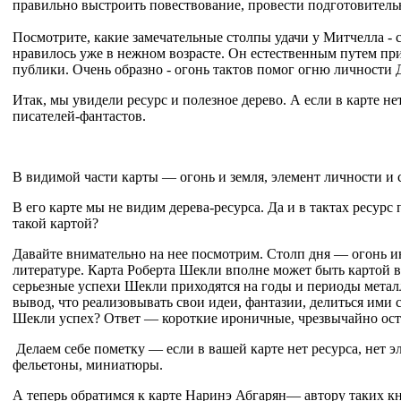
правильно выстроить повествование, провести подготовительную
Посмотрите, какие замечательные столпы удачи у Митчелла - с 
нравилось уже в нежном возрасте. Он естественным путем приш
публики. Очень образно - огонь тактов помог огню личности Д
Итак, мы увидели ресурс и полезное дерево. А если в карте 
писателей-фантастов.
В видимой части карты — огонь и земля, элемент личности и 
В его карте мы не видим дерева-ресурса. Да и в тактах ресурс
такой картой?
Давайте внимательно на нее посмотрим. Столп дня — огонь ин
литературе. Карта Роберта Шекли вполне может быть картой в
серьезные успехи Шекли приходятся на годы и периоды металл
вывод, что реализовывать свои идеи, фантазии, делиться ими
Шекли успех? Ответ — короткие ироничные, чрезвычайно остр
Делаем себе пометку — если в вашей карте нет ресурса, нет э
фельетоны, миниатюры.
А теперь обратимся к карте Наринэ Абгарян— автору таких к