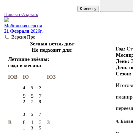
К месяцу
Показать/скрыть
Мобильная версия
21 Февраля
2026г.
Версия
Про
Земная ветвь дня:
Год:
Ог
Не подходит для:
Месяц
Летящие звёзды:
День:
З
года и месяца
День н
Сезон:
ЮВ
Ю
ЮЗ
Итогов
4
9
2
9
5
7
планир
2
7
9
переез
3
5
7
4. Бала
8
1
3
В
З
1
3
5