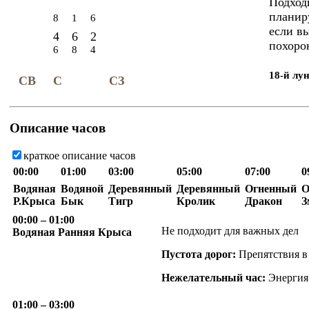
Подходи
планиру
8
1
6
если в
4
6
2
похоро
6
8
4
18-й лу
СВ
С
СЗ
Описание часов
краткое описание часов
00:00
01:00
03:00
05:00
07:00
0
Водяная
Водяной
Деревянный
Деревянный
Огненный
О
Р.Крыса
Бык
Тигр
Кролик
Дракон
З
00:00
– 01:00
Не подходит для важных дел
Водяная Ранняя Крыса
Пустота дорог:
Препятствия в
Нежелательный час:
Энергия 
01:00
– 03:00