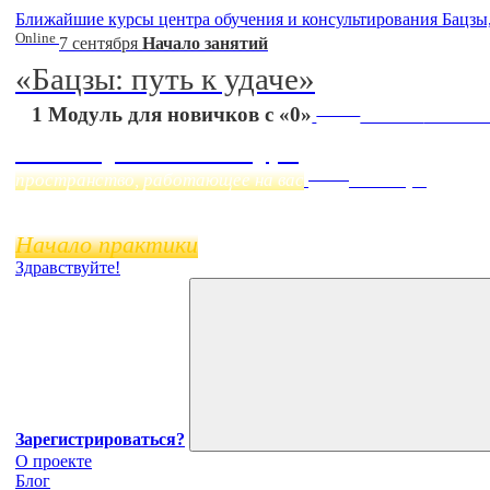
Ближайшие курсы центра обучения и консультирования Бацзы
Online
7 сентября
Начало занятий
«Бацзы: путь к удаче»
Online
1 Модуль для новичков с «0»
Начало:
23 Сент
Фэн Шуй онлайн-курс
Online
пространство, работающее на вас
11 ноября
Начало практики
Здравствуйте!
Зарегистрироваться?
О проекте
Блог