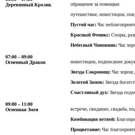
обращение за помощью
Деревянный Кролик
путешествие, инвестиции, пок
Пустой час:
Час неблагоприят
Красный Феникс:
Споры, разн
Небесный Чиновник:
Час хор
07:00
– 09:00
инвестиции, подписание докум
Огненный Дракон
Звезда Сокровищ:
Час хорош 
Золотой Замок:
Звезда богатст
Счастливый дух:
Звезда подх
09:00
– 11:00
встречи, свидание, свадьба, 
Огненная Змея
Комбинация ветвей:
Благопри
Процветание:
Час благоприяте