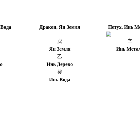
 Вода
Дракон, Ян Земля
Петух, Инь М
戊
辛
Ян Земля
Инь Мета
乙
о
Инь Дерево
癸
Инь Вода