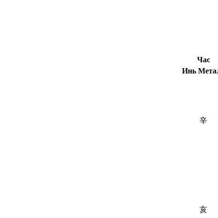
Час
Инь Мета
辛
亥