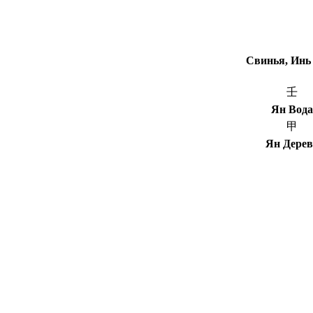
Свинья, Инь
壬
Ян Вода
甲
Ян Дерев