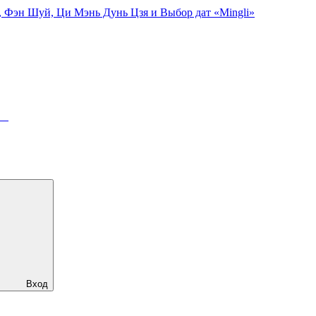
, Фэн Шуй, Ци Мэнь Дунь Цзя и Выбор дат «Mingli»
ря
Вход