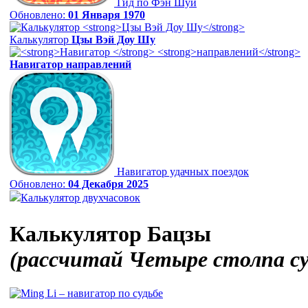
Гид по Фэн Шуй
Обновлено:
01 Января 1970
Калькулятор
Цзы Вэй Доу Шу
Навигатор
направлений
Навигатор удачных поездок
Обновлено:
04 Декабря 2025
Калькулятор двухчасовок
Калькулятор Бацзы
(рассчитай Четыре столпа с