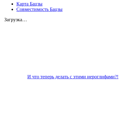
Карта Бацзы
Совместимость Бацзы
Загрузка…
И что теперь делать с этими иероглифами?!