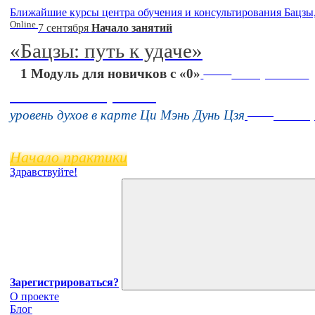
Ближайшие курсы центра обучения и консультирования Бацзы
Online
7 сентября
Начало занятий
«Бацзы: путь к удаче»
Online
1 Модуль для новичков с «0»
16 августа 11:00
Тонкие настройки
Online
уровень духов в карте Ци Мэнь Дунь Цзя
11 нояб
Начало практики
Здравствуйте!
Зарегистрироваться?
О проекте
Блог