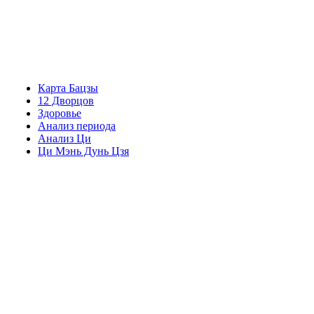
Карта Бацзы
12 Дворцов
Здоровье
Анализ периода
Анализ Ци
Ци Мэнь Дунь Цзя