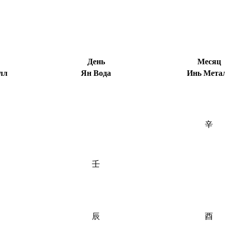
День
Месяц
лл
Ян Вода
Инь Мета
辛
壬
辰
酉