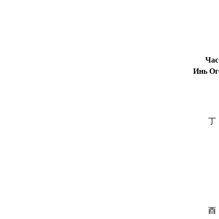
Час
Инь Ог
丁
酉