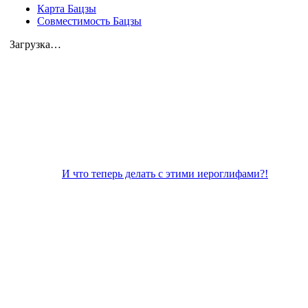
Карта Бацзы
Совместимость Бацзы
Загрузка…
И что теперь делать с этими иероглифами?!