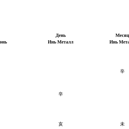
День
Месяц
онь
Инь Металл
Инь Мет
辛
辛
亥
未