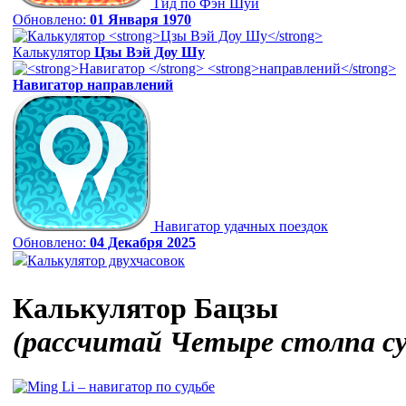
Гид по Фэн Шуй
Обновлено:
01 Января 1970
Калькулятор
Цзы Вэй Доу Шу
Навигатор
направлений
Навигатор удачных поездок
Обновлено:
04 Декабря 2025
Калькулятор двухчасовок
Калькулятор Бацзы
(рассчитай Четыре столпа с