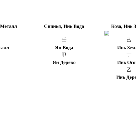
 Металл
Свинья, Инь Вода
Коза, Инь 
壬
己
талл
Ян Вода
Инь Зем
甲
丁
Ян Дерево
Инь Ого
乙
Инь Дер