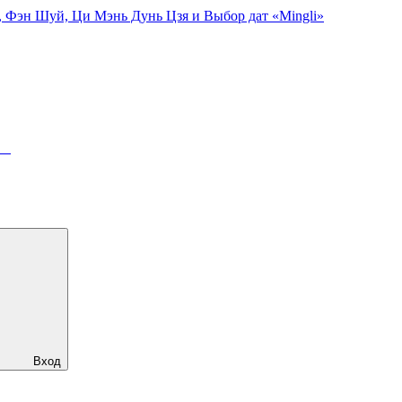
, Фэн Шуй, Ци Мэнь Дунь Цзя и Выбор дат «Mingli»
ря
Вход