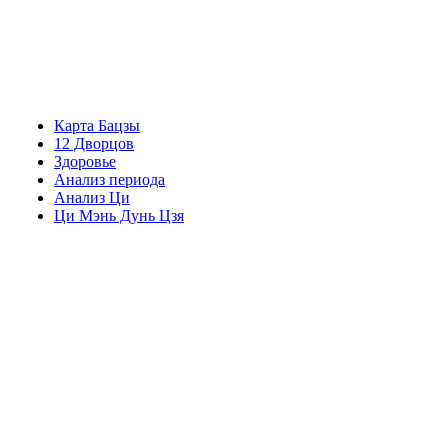
Карта Бацзы
12 Дворцов
Здоровье
Анализ периода
Анализ Ци
Ци Мэнь Дунь Цзя