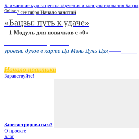
Ближайшие курсы центра обучения и консультирования Бацзы
Online
7 сентября
Начало занятий
«Бацзы: путь к удаче»
Online
1 Модуль для новичков с «0»
16 августа 11:00
Тонкие настройки
Online
уровень духов в карте Ци Мэнь Дунь Цзя
11 нояб
Начало практики
Здравствуйте!
Зарегистрироваться?
О проекте
Блог