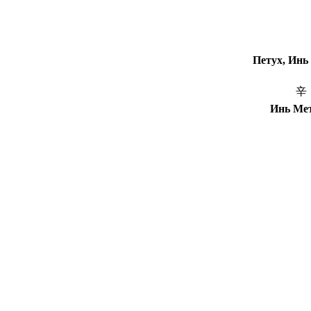
Петух, Инь
辛
Инь Ме