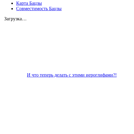
Карта Бацзы
Совместимость Бацзы
Загрузка…
И что теперь делать с этими иероглифами?!