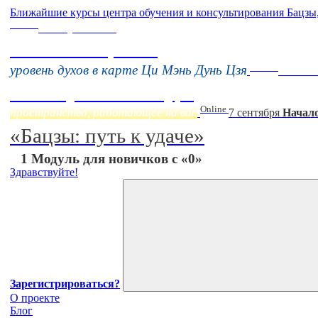
Ближайшие курсы центра обучения и консультирования Бацзы
Online
16 августа 11:00
Тонкие настройки
Online
уровень духов в карте Ци Мэнь Дунь Цзя
Начало
Фэн Шуй онлайн-курс
Online
пространство, работающее на вас
7 сентября
Начало
«Бацзы: путь к удаче»
1 Модуль для новичков с «0»
Здравствуйте!
Зарегистрироваться?
О проекте
Блог