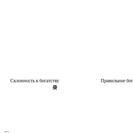
Склон­ность к богатству
Пра­виль­ное бо
癸