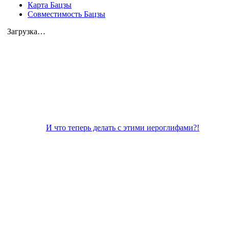
Карта Бацзы
Совместимость Бацзы
Загрузка…
И что теперь делать с этими иероглифами?!