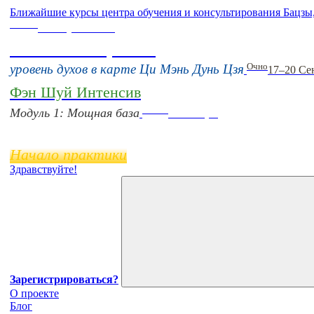
Ближайшие курсы центра обучения и консультирования Бацзы
Online
16 августа 11:00
Тонкие настройки
Очно
уровень духов в карте Ци Мэнь Дунь Цзя
17–20 Се
Фэн Шуй Интенсив
Online
Модуль 1: Мощная база
11 ноября
Начало практики
Здравствуйте!
Зарегистрироваться?
О проекте
Блог