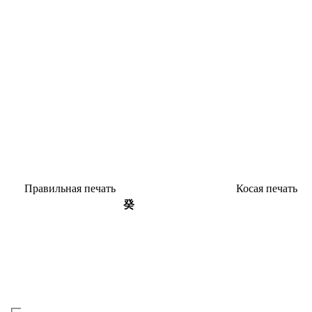
Пра­виль­ная печать
Косая печать
癸